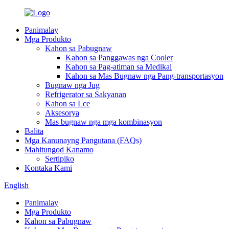
Panimalay
Mga Produkto
Kahon sa Pabugnaw
Kahon sa Panggawas nga Cooler
Kahon sa Pag-atiman sa Medikal
Kahon sa Mas Bugnaw nga Pang-transportasyon
Bugnaw nga Jug
Refrigerator sa Sakyanan
Kahon sa Lce
Aksesorya
Mas bugnaw nga mga kombinasyon
Balita
Mga Kanunayng Pangutana (FAQs)
Mahitungod Kanamo
Sertipiko
Kontaka Kami
English
Panimalay
Mga Produkto
Kahon sa Pabugnaw