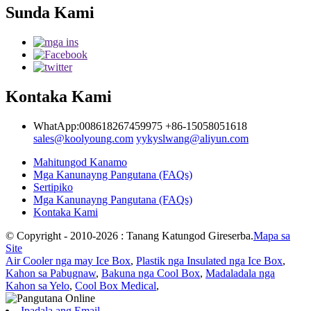
Sunda Kami
Kontaka Kami
WhatApp:008618267459975
+86-15058051618
sales@koolyoung.com
yykyslwang@aliyun.com
Mahitungod Kanamo
Mga Kanunayng Pangutana (FAQs)
Sertipiko
Mga Kanunayng Pangutana (FAQs)
Kontaka Kami
© Copyright - 2010-2026 : Tanang Katungod Gireserba.
Mapa sa
Site
Air Cooler nga may Ice Box
,
Plastik nga Insulated nga Ice Box
,
Kahon sa Pabugnaw
,
Bakuna nga Cool Box
,
Madaladala nga
Kahon sa Yelo
,
Cool Box Medical
,
Ipadala ang Email