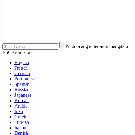
Pindota ang enter aron mangita o
ESC aron isira
English
French
German
Portuguese
Spanish
Russian
Japanese
Korean
Arabic
Irish
Greek
Turkish
Italian
Danish