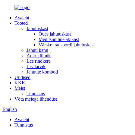
Avaleht
Tooted
Jahutuskast
Õues jahutuskast
Meditsiiniline abikast
Värske transpordi jahutuskast
Jahuti kann
Auto külmik
Lce rindkere
Lisatarvik
Jahutite kombod
Uudised
KKK
Meist
Tunnistus
Võta meiega ühendust
English
Avaleht
Tunnistus