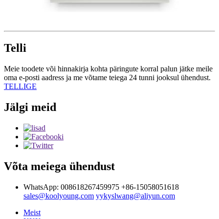
Telli
Meie toodete või hinnakirja kohta päringute korral palun jätke meile
oma e-posti aadress ja me võtame teiega 24 tunni jooksul ühendust.
TELLIGE
Jälgi meid
Võta meiega ühendust
WhatsApp: 008618267459975
+86-15058051618
sales@koolyoung.com
yykyslwang@aliyun.com
Meist