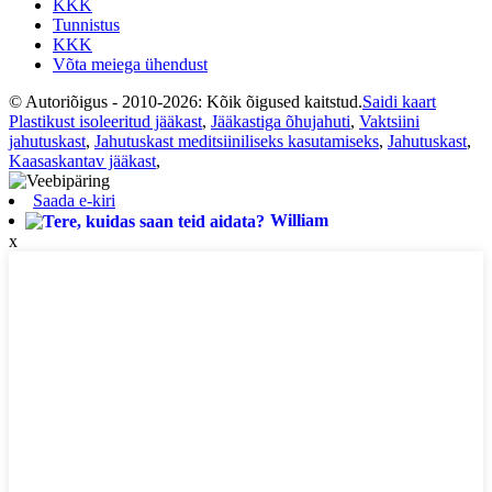
KKK
Tunnistus
KKK
Võta meiega ühendust
© Autoriõigus - 2010-2026: Kõik õigused kaitstud.
Saidi kaart
Plastikust isoleeritud jääkast
,
Jääkastiga õhujahuti
,
Vaktsiini
jahutuskast
,
Jahutuskast meditsiiniliseks kasutamiseks
,
Jahutuskast
,
Kaasaskantav jääkast
,
Saada e-kiri
William
x