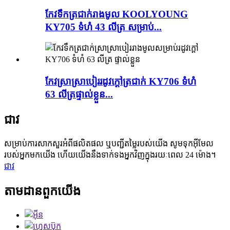
កែវទឹកត្រជាក់រាងមូល KOOLYOUNG
KY705 ទំហំ 43 លីត្រ សម្រាប់...
កែវស្រាស្រាបៀររដូវក្តៅត្រជាក់ KY706 ទំហំ
63 លីត្រផ្ទាល់ខ្លួន...
ជាវ
សម្រាប់ការសាកសួរអំពីផលិតផល ឬបញ្ជីតម្លៃរបស់យើង សូមទុកអ៊ីមែល
របស់អ្នកមកយើង ហើយយើងនឹងទាក់ទងអ្នកវិញក្នុងរយៈពេល 24 ម៉ោង។
ជាវ
តាមដានពួកយើង