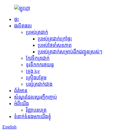
ផ្ទះ
ផលិតផល
ប្រអប់ត្រជាក់
ប្រអប់ត្រជាក់ក្រៅផ្ទះ
ប្រអប់ថែទាំសុខភាព
ប្រអប់ត្រជាក់សម្រាប់ដឹកជញ្ជូនស្រស់ៗ
កែវទឹកត្រជាក់
ទូរទឹកកករថយន្ត
ទ្រូង lce
គ្រឿងបន្ថែម
បន្សំត្រជាក់ជាង
ព័ត៌មាន
សំណួរដែលសួរញឹកញាប់
អំពីយើង
វិញ្ញាបនបត្រ
ទំនាក់ទំនងមកយើងខ្ញុំ
English