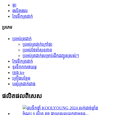
ផ្ទះ
ផលិតផល
កែវទឹកត្រជាក់
ប្រភេទ
ប្រអប់ត្រជាក់
ប្រអប់ត្រជាក់ក្រៅផ្ទះ
ប្រអប់ថែទាំសុខភាព
ប្រអប់ត្រជាក់សម្រាប់ដឹកជញ្ជូនស្រស់ៗ
កែវទឹកត្រជាក់
ទូរទឹកកករថយន្ត
ទ្រូង lce
គ្រឿងបន្ថែម
បន្សំត្រជាក់ជាង
ផលិតផល​ពិសេស