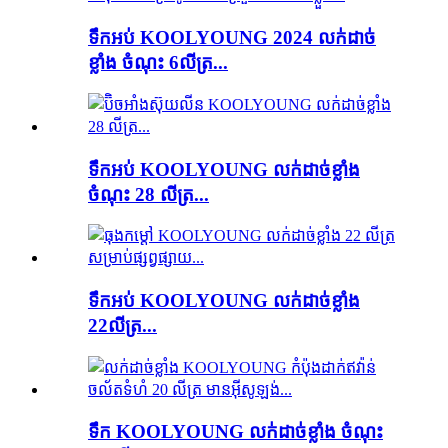
ទឹកអប់ KOOLYOUNG 2024 លក់ដាច់
ខ្លាំង ចំណុះ 6លីត្រ...
ទឹកអប់ KOOLYOUNG លក់ដាច់ខ្លាំង
ចំណុះ 28 លីត្រ...
ទឹកអប់ KOOLYOUNG លក់ដាច់ខ្លាំង
22លីត្រ...
ទឹក KOOLYOUNG លក់ដាច់ខ្លាំង ចំណុះ