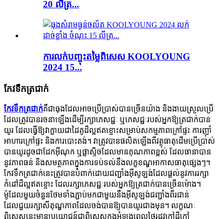
20 លីត្រ...
ការលក់បញ្ចុះតម្លៃពិសេស KOOLYOUNG
2024 15...
កែវទឹកត្រជាក់
កែវទឹកត្រជាក់
គឺជាធុងដែលអាចប្រើប្រាស់បានច្រើនយ៉ាង និងងាយស្រួលប្រើ
ដែលត្រូវបានរចនាឡើងដើម្បីរក្សាភេសជ្ជៈ ឬភេសជ្ជៈរបស់អ្នកឱ្យត្រជាក់បាន
យូរ ដែលធ្វើឱ្យវាក្លាយជាដៃគូដ៏ល្អឥតខ្ចោះសម្រាប់សកម្មភាពក្រៅផ្ទះ ការញ៉ាំ
អាហារក្រៅផ្ទះ និងការបោះតង់។ វាត្រូវបានផលិតឡើងពីវត្ថុធាតុដើមប្រើប្រាស់
បានយូរដូចជាដែកអ៊ីណុក ឬផ្លាស្ទិចដែលមានគុណភាពខ្ពស់ ដែលធានាបាន
នូវភាពធន់ និងសមត្ថភាពក្នុងការទប់ទល់នឹងលក្ខខណ្ឌអាកាសធាតុផ្សេងៗ។
កែវទឹកត្រជាក់នេះត្រូវបានបំពាក់ដោយជញ្ជាំងអ៊ីសូឡង់ដែលផ្តល់នូវការរក្សា
កំដៅដ៏ល្អឥតខ្ចោះ ដែលរក្សាភេសជ្ជៈរបស់អ្នកឱ្យត្រជាក់បានច្រើនម៉ោង។
ម៉ូដែលមួយចំនួនថែមទាំងភ្ជាប់មកជាមួយនឹងអ៊ីសូឡង់ជញ្ជាំងពីរជាន់
ដែលជួយរក្សាសីតុណ្ហភាពដែលចង់បានឱ្យបានយូរជាងមុន។ លក្ខណៈ
ពិសេសនេះមានប្រយោជន៍ជាពិសេសក្នុងអំឡុងពេលថ្ងៃរដូវក្តៅដ៏ក្តៅ