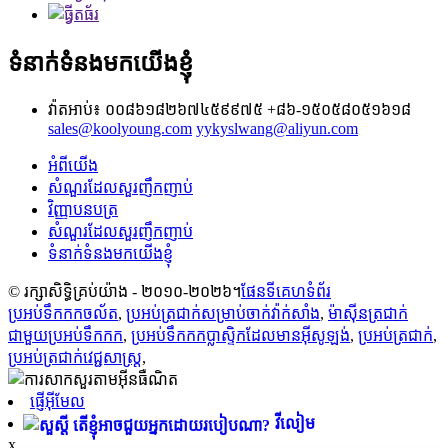
ទំនាក់ទំនងមកយើងខ្ញុំ
វ៉ាតអាប់៖ ០០៨៦១៨២៦៧៤៥៩៩៧៥
+៨៦-១៥០៥៨០៥១៦១៨
sales@koolyoung.com
yykyslwang@aliyun.com
អំពីយើង
សំណួរដែលសួរញឹកញាប់
វិញ្ញាបនបត្រ
សំណួរដែលសួរញឹកញាប់
ទំនាក់ទំនងមកយើងខ្ញុំ
© រក្សាសិទ្ធិគ្រប់យ៉ាង - ២០១០-២០២៦។
ផែនទីគេហទំព័រ
ប្រអប់ទឹកកកចល័ត
,
ប្រអប់ត្រជាក់សម្រាប់ចាក់វ៉ាក់សាំង
,
ម៉ាស៊ីនត្រជាក់
ជាមួយប្រអប់ទឹកកក
,
ប្រអប់ទឹកកកប្លាស្ទិកដែលមានអ៊ីសូឡង់
,
ប្រអប់ត្រជាក់
,
ប្រអប់ត្រជាក់វេជ្ជសាស្ត្រ
,
ផ្ញើអ៊ីមែល
វីលៀម
x