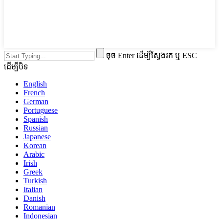
ចុច Enter ដើម្បីស្វែងរក ឬ ESC
ដើម្បីបិទ
English
French
German
Portuguese
Spanish
Russian
Japanese
Korean
Arabic
Irish
Greek
Turkish
Italian
Danish
Romanian
Indonesian