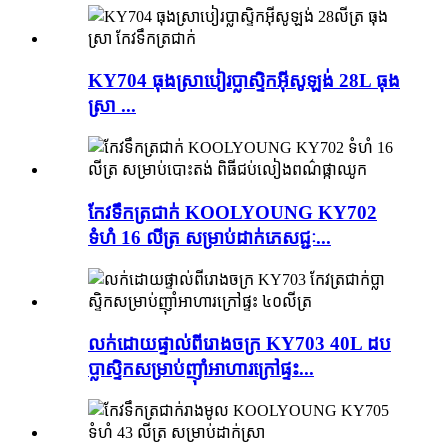
KY704 ធុងស្រាបៀរប្លាស្ទិកអ៊ីសូឡង់ 28L ធុង
ស្រា ...
កែវទឹកត្រជាក់ KOOLYOUNG KY702
ទំហំ 16 លីត្រ សម្រាប់ដាក់ភេសជ្ជៈ...
លក់ដោយផ្ទាល់ពីរោងចក្រ KY703 40L ដប
ប្លាស្ទិកសម្រាប់ញ៉ាំអាហារក្រៅផ្ទះ...