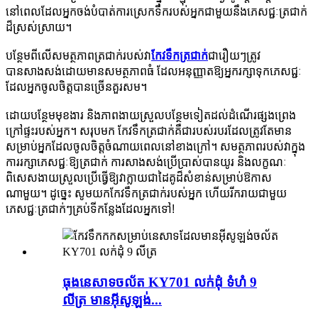
នៅពេលដែលអ្នកចង់បំបាត់ការស្រេកទឹករបស់អ្នកជាមួយនឹងភេសជ្ជៈត្រជាក់
ដ៏ស្រស់ស្រាយ។
បន្ថែមពីលើសមត្ថភាពត្រជាក់របស់វា
កែវទឹកត្រជាក់
ជារឿយៗត្រូវ
បានសាងសង់ដោយមានសមត្ថភាពធំ ដែលអនុញ្ញាតឱ្យអ្នករក្សាទុកភេសជ្ជៈ
ដែលអ្នកចូលចិត្តបានច្រើនគួរសម។
ដោយបន្ថែមមុខងារ និងភាពងាយស្រួលបន្ថែមទៀតដល់ដំណើរផ្សងព្រេង
ក្រៅផ្ទះរបស់អ្នក។ សរុបមក កែវទឹកត្រជាក់គឺជារបស់របរដែលត្រូវតែមាន
សម្រាប់អ្នកដែលចូលចិត្តចំណាយពេលនៅខាងក្រៅ។ សមត្ថភាពរបស់វាក្នុង
ការរក្សាភេសជ្ជៈឱ្យត្រជាក់ ការសាងសង់ប្រើប្រាស់បានយូរ និងលក្ខណៈ
ពិសេសងាយស្រួលប្រើធ្វើឱ្យវាក្លាយជាដៃគូដ៏សំខាន់សម្រាប់ឱកាស
ណាមួយ។ ដូច្នេះ សូមយកកែវទឹកត្រជាក់របស់អ្នក ហើយរីករាយជាមួយ
ភេសជ្ជៈត្រជាក់ៗគ្រប់ទីកន្លែងដែលអ្នកទៅ!
ធុងនេសាទចល័ត KY701 លក់ដុំ ទំហំ 9
លីត្រ មានអ៊ីសូឡង់...