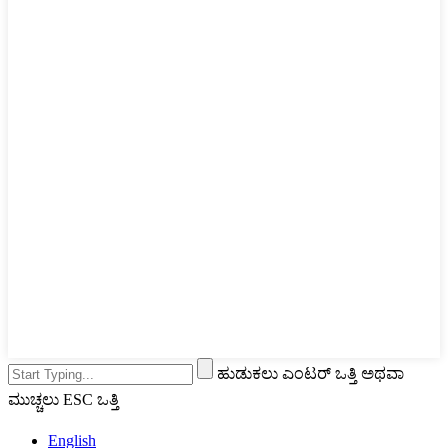
ಹುಡುಕಲು ಎಂಟರ್ ಒತ್ತಿ ಅಥವಾ
ಮುಚ್ಚಲು ESC ಒತ್ತಿ
English