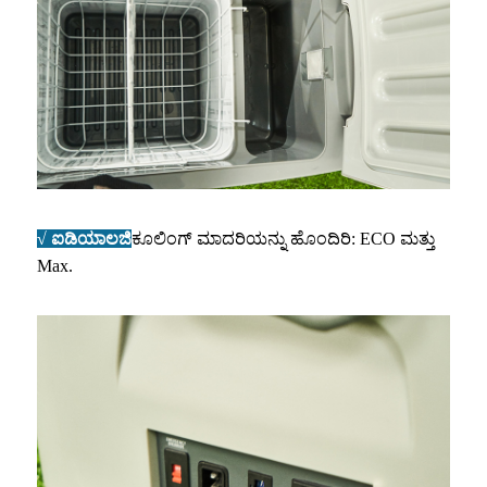
√ ಐಡಿಯಾಲಜಿ
ಕೂಲಿಂಗ್ ಮಾದರಿಯನ್ನು ಹೊಂದಿರಿ: ECO ಮತ್ತು
Max.