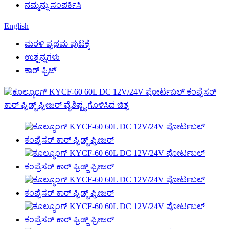
ನಮ್ಮನ್ನು ಸಂಪರ್ಕಿಸಿ
English
ಮರಳಿ ಪ್ರಥಮ ಪುಟಕ್ಕೆ
ಉತ್ಪನ್ನಗಳು
ಕಾರ್ ಫ್ರಿಜ್