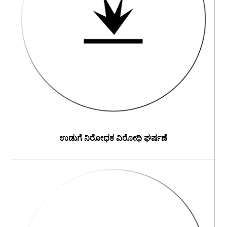
ಉಡುಗೆ ನಿರೋಧಕ ವಿರೋಧಿ ಘರ್ಷಣೆ