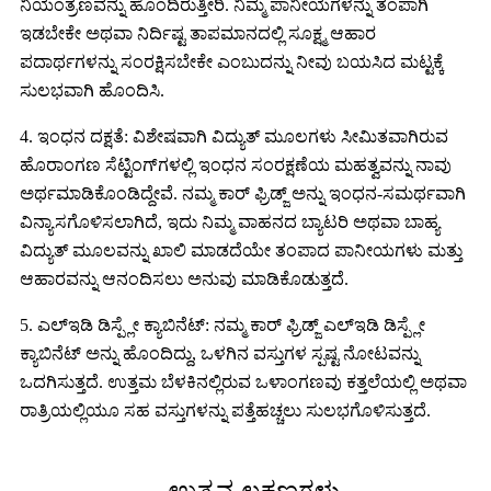
ನಿಯಂತ್ರಣವನ್ನು ಹೊಂದಿರುತ್ತೀರಿ. ನಿಮ್ಮ ಪಾನೀಯಗಳನ್ನು ತಂಪಾಗಿ
ಇಡಬೇಕೇ ಅಥವಾ ನಿರ್ದಿಷ್ಟ ತಾಪಮಾನದಲ್ಲಿ ಸೂಕ್ಷ್ಮ ಆಹಾರ
ಪದಾರ್ಥಗಳನ್ನು ಸಂರಕ್ಷಿಸಬೇಕೇ ಎಂಬುದನ್ನು ನೀವು ಬಯಸಿದ ಮಟ್ಟಕ್ಕೆ
ಸುಲಭವಾಗಿ ಹೊಂದಿಸಿ.
4. ಇಂಧನ ದಕ್ಷತೆ: ವಿಶೇಷವಾಗಿ ವಿದ್ಯುತ್ ಮೂಲಗಳು ಸೀಮಿತವಾಗಿರುವ
ಹೊರಾಂಗಣ ಸೆಟ್ಟಿಂಗ್‌ಗಳಲ್ಲಿ ಇಂಧನ ಸಂರಕ್ಷಣೆಯ ಮಹತ್ವವನ್ನು ನಾವು
ಅರ್ಥಮಾಡಿಕೊಂಡಿದ್ದೇವೆ. ನಮ್ಮ ಕಾರ್ ಫ್ರಿಡ್ಜ್ ಅನ್ನು ಇಂಧನ-ಸಮರ್ಥವಾಗಿ
ವಿನ್ಯಾಸಗೊಳಿಸಲಾಗಿದೆ, ಇದು ನಿಮ್ಮ ವಾಹನದ ಬ್ಯಾಟರಿ ಅಥವಾ ಬಾಹ್ಯ
ವಿದ್ಯುತ್ ಮೂಲವನ್ನು ಖಾಲಿ ಮಾಡದೆಯೇ ತಂಪಾದ ಪಾನೀಯಗಳು ಮತ್ತು
ಆಹಾರವನ್ನು ಆನಂದಿಸಲು ಅನುವು ಮಾಡಿಕೊಡುತ್ತದೆ.
5. ಎಲ್ಇಡಿ ಡಿಸ್ಪ್ಲೇ ಕ್ಯಾಬಿನೆಟ್: ನಮ್ಮ ಕಾರ್ ಫ್ರಿಡ್ಜ್ ಎಲ್ಇಡಿ ಡಿಸ್ಪ್ಲೇ
ಕ್ಯಾಬಿನೆಟ್ ಅನ್ನು ಹೊಂದಿದ್ದು, ಒಳಗಿನ ವಸ್ತುಗಳ ಸ್ಪಷ್ಟ ನೋಟವನ್ನು
ಒದಗಿಸುತ್ತದೆ. ಉತ್ತಮ ಬೆಳಕಿನಲ್ಲಿರುವ ಒಳಾಂಗಣವು ಕತ್ತಲೆಯಲ್ಲಿ ಅಥವಾ
ರಾತ್ರಿಯಲ್ಲಿಯೂ ಸಹ ವಸ್ತುಗಳನ್ನು ಪತ್ತೆಹಚ್ಚಲು ಸುಲಭಗೊಳಿಸುತ್ತದೆ.
ಉತ್ಪನ್ನ ಲಕ್ಷಣಗಳು