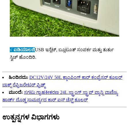
√ ಐಡಿಯಾಲಜಿ
USB ಇನ್ಲೆಟ್, ಬ್ಲೂಟೂತ್ ಸಂಪರ್ಕ ಮತ್ತು ತುರ್ತು
ಸ್ವಿಚ್ ಹೊಂದಿರಿ.
ಹಿಂದಿನದು:
DC12V/24V 50L ಕ್ಯಾಂಪಿಂಗ್ ಕಾರ್ ಕಂಪ್ರೆಸರ್ ಕೂಲರ್
ಬಾಕ್ಸ್ ರೆಫ್ರಿಜರೇಟರ್ ಫ್ರಿಡ್ಜ್
ಮುಂದೆ:
ಸಗಟು ಗ್ರಾಹಕೀಕರಣ 24L ಸ್ಟ್ರಾಂಗ್ ಸ್ಟ್ರಾಪ್ ಫ್ಯಾನ್ಸಿ ವಾಣಿಜ್ಯ
ಹಾರ್ಡ್ ದೊಡ್ಡ ಸಾಮರ್ಥ್ಯದ ಕಾರ್ ಐಸ್ ಚೆಸ್ಟ್ ಕೂಲರ್
ಉತ್ಪನ್ನಗಳ ವಿಭಾಗಗಳು