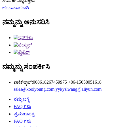
ಸಂಪರ್ಕದಲ್ಲಿರುತ್ತೇವೆ.
ಚಂದಾದಾರರಾಗಿ
ನಮ್ಮನ್ನು ಅನುಸರಿಸಿ
ನಮ್ಮನ್ನು ಸಂಪರ್ಕಿಸಿ
ವಾಟ್ಆ್ಯಪ್:008618267459975
+86-15058051618
sales@koolyoung.com
yykyslwang@aliyun.com
ನಮ್ಮ ಬಗ್ಗೆ
FAQ ಗಳು
ಪ್ರಮಾಣಪತ್ರ
FAQ ಗಳು