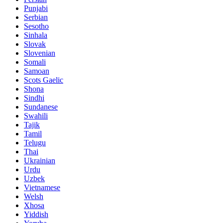
Punjabi
Serbian
Sesotho
Sinhala
Slovak
Slovenian
Somali
Samoan
Scots Gaelic
Shona
Sindhi
Sundanese
Swahili
Tajik
Tamil
Telugu
Thai
Ukrainian
Urdu
Uzbek
Vietnamese
Welsh
Xhosa
Yiddish