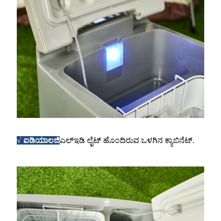
√ ಐಡಿಯಾಲಜಿ
ಎಲ್ಇಡಿ ಲೈಟ್ ಹೊಂದಿರುವ ಒಳಗಿನ ಕ್ಯಾಬಿನೆಟ್.