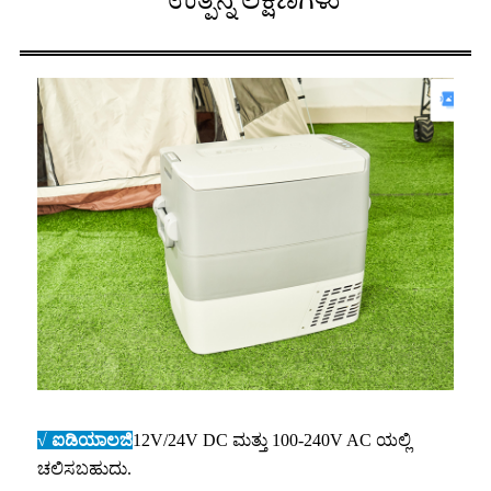
√ ಐಡಿಯಾಲಜಿ
12V/24V DC ಮತ್ತು 100-240V AC ಯಲ್ಲಿ
ಚಲಿಸಬಹುದು.