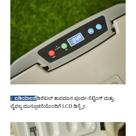
√ ಐಡಿಯಾಲಜಿ
ಡಿಜಿಟಲ್ ತಾಪಮಾನ ಪೂರ್ವ-ಸೆಟ್ಟಿಂಗ್ ಮತ್ತು
ವೈಫಲ್ಯ ಮುನ್ಸೂಚನೆಯೊಂದಿಗೆ LCD ಡಿಸ್ಪ್ಲೇ.