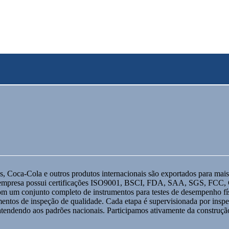
 Coca-Cola e outros produtos internacionais são exportados para mai
 A empresa possui certificações ISO9001, BSCI, FDA, SAA, SGS, FCC, 
om um conjunto completo de instrumentos para testes de desempenho fís
mentos de inspeção de qualidade. Cada etapa é supervisionada por inspe
 atendendo aos padrões nacionais. Participamos ativamente da construç